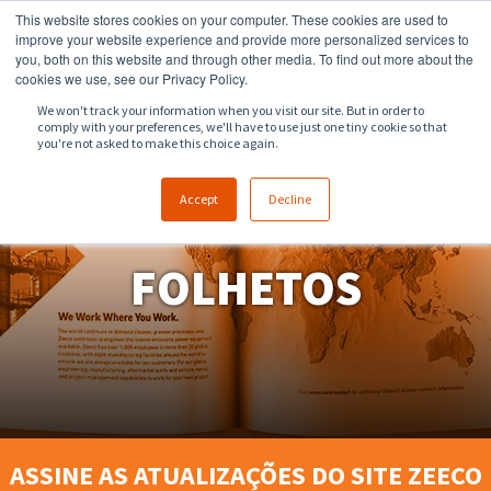
This website stores cookies on your computer. These cookies are used to
918.258.8551
sales@zeeco.com
improve your website experience and provide more personalized services to
you, both on this website and through other media. To find out more about the
CONTATO
cookies we use, see our Privacy Policy.
We won't track your information when you visit our site. But in order to
comply with your preferences, we'll have to use just one tiny cookie so that
you're not asked to make this choice again.
Accept
Decline
FOLHETOS
ASSINE AS ATUALIZAÇÕES DO SITE ZEECO